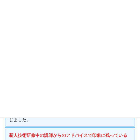
入社前は静かにコーディングだけを行う職場だと思っていま
したが、実際は資料作成や共同作業も多く、話しながら進め
る賑やかな環境でした。想像以上に明るい雰囲気で驚きまし
た。
新人技術研修を受けてみて、以下の項目について教えてくだ
さい。
① グループ開発について
② 自分自身の成長について
③ 達成感などを感じる場面はありましたか？
① チームでの進捗管理やサポートに苦戦しましたが、講師や
メンバーと相談しながら進めることで報連相の大切さを学び
ました。
② 悩みを相談することで自分の意見を発信できるようにな
り、成長を実感しました。
③ 資料やソースコードの指摘が少なかったときに達成感を感
じました。
新人技術研修中の講師からのアドバイスで印象に残っている