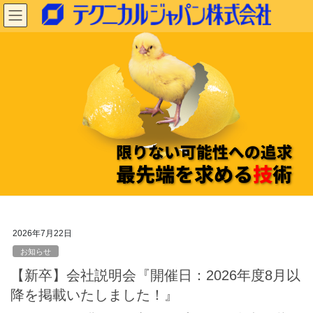
コ
ナ
ン
ビ
テ
ゲ
ン
ー
ツ
シ
に
ョ
移
ン
動
に
移
動
2026年7月22日
お知らせ
【新卒】会社説明会『開催日：2026年度8月以
降を掲載いたしました！』